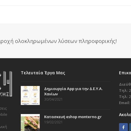
παροχή ολοκληρωμένων λύσεων πληροφορικής!
Τελευταία Έργα Μας
Επικ
Διεύθ
Δημιουργία App για την Δ.Ε.Υ.Α.
Τηλ:
2
Χανίων
Τηλ:
2
30/04/2021
Email:
σεις
Ακολ
bile
Κατασκευή eshop monterno.gr
19/02/2021
νική
F