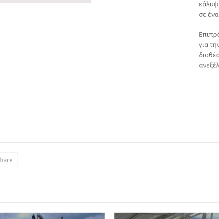
κάλυψη
σε ένα
Επιπρ
για τη
διαθέσ
ανεξέλ
hare