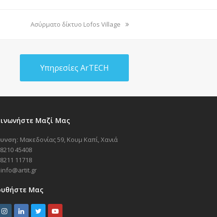
next
Ασύρματο δίκτυο Lofos Village
post:
Υπηρεσίες ArTECH
οινωνήστε Μαζί Μας
υνση:
Μακεδονίας 59, Κουμ Καπί, Χανιά
8210 45408
8211 11718
info@artit.gr
ουθήστε Μας
I
L
T
Y