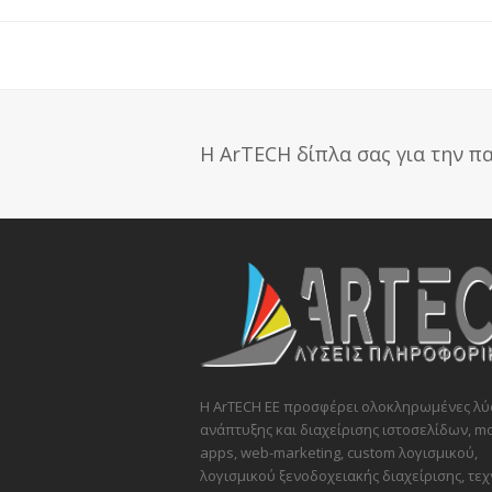
Η ArTECH δίπλα σας για την 
Η ArTECH ΕΕ προσφέρει ολοκληρωμένες λύ
ανάπτυξης και διαχείρισης ιστοσελίδων, mo
apps, web-marketing, custom λογισμικού,
λογισμικού ξενοδοχειακής διαχείρισης, τεχ