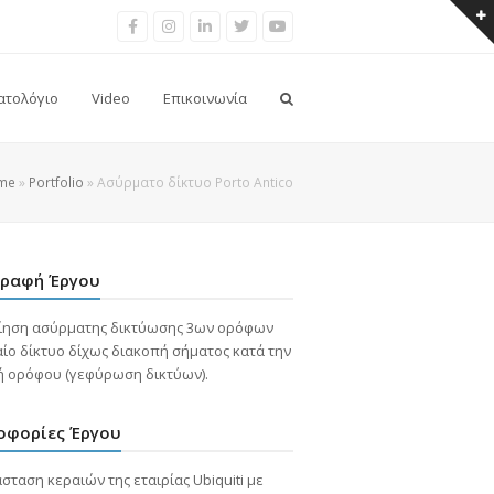
Facebook
Instragram
LinkedIn
Twitter
Youtube
ατολόγιο
Video
Επικοινωνία
me
»
Portfolio
»
Ασύρματο δίκτυο Porto Antico
γραφή Έργου
ίηση ασύρματης δικτύωσης 3ων ορόφων
αίο δίκτυο δίχως διακοπή σήματος κατά την
ή ορόφου (γεφύρωση δικτύων).
οφορίες Έργου
σταση κεραιών της εταιρίας Ubiquiti με