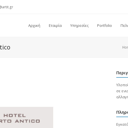
@artit.gr
Αρχική
Εταιρία
Υπηρεσίες
Portfolio
Πελ
tico
Ho
Περι
Υλοπο
σε ενι
αλλαγ
Πληρ
Εγκατά