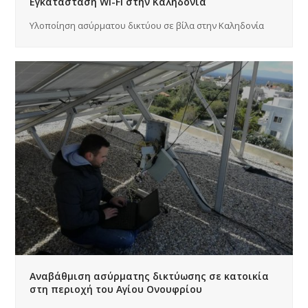
Εγκατάσταση Wi-Fi στην Καληδονία
Υλοποίηση ασύρματου δικτύου σε βίλα στην Καληδονία
Αναβάθμιση ασύρματης δικτύωσης σε κατοικία
στη περιοχή του Αγίου Ονουφρίου