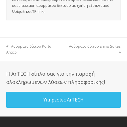
και επέκταση ασυρμάτου δικτύου με χρήση εξοπλισμού
Ubiquiti και TP-link.
previous
Ασύρματο δίκτυο Porto
next
Ασύρματο δίκτυο Ermis Suites
Antico
post:
post:
Η ArTECH δίπλα σας για την παροχή
ολοκληρωμένων λύσεων πληροφορικής!
Υπηρεσίες ArTECH