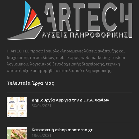
Η ArTECH ΕΕ προσφέρει ολοκληρωμένες λύσεις ανάπτυξης και
διαχείρισης ιστοσελίδων, mobile apps, web-marketing, custom
λογισμικού, λογισμικού ξενοδοχειακής διαχείρισης, τεχνική
υποστήριξη και προμήθεια εξοπλισμού πληροφορικής.
Τελευταία Έργα Μας
Δημιουργία App για την Δ.Ε.Υ.Α. Χανίων
30/04/2021
Κατασκευή eshop monterno.gr
19/02/2021