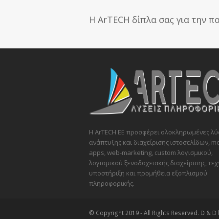
Η ArTECH δίπλα σας για την 
Η ArTECH ΕΕ προσφέρει ολοκληρωμένες λύ
ανάπτυξης και διαχείρισης ιστοσελίδων, mo
apps, web-marketing, custom λογισμικού,
λογισμικού ξενοδοχειακής διαχείρισης, τεχ
υποστήριξη και προμήθεια εξοπλισμού
πληροφορικής.
© Copyright 2019 - All Rights Reserved. D & D