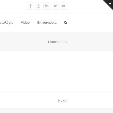
Facebook
Instragram
LinkedIn
Twitter
Youtube
ατολόγιο
Video
Επικοινωνία
Home
»
sofia
Next