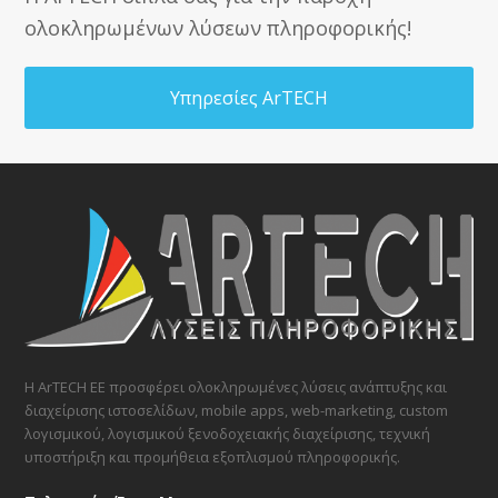
ολοκληρωμένων λύσεων πληροφορικής!
Υπηρεσίες ArTECH
Η ArTECH ΕΕ προσφέρει ολοκληρωμένες λύσεις ανάπτυξης και
διαχείρισης ιστοσελίδων, mobile apps, web-marketing, custom
λογισμικού, λογισμικού ξενοδοχειακής διαχείρισης, τεχνική
υποστήριξη και προμήθεια εξοπλισμού πληροφορικής.