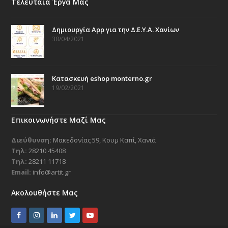
Τελευταία Έργα Μας
Δημιουργία App για την Δ.Ε.Υ.Α. Χανίων
30/04/2021
Κατασκευή eshop monterno.gr
19/02/2021
Επικοινωνήστε Μαζί Μας
Διεύθυνση:
Μακεδονίας 59, Κουμ Καπί, Χανιά
Τηλ:
28210 45408
Τηλ:
28211 11718
Email:
info@artit.gr
Ακολουθήστε Μας
F
I
L
T
Y