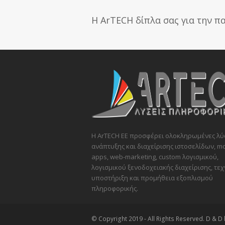
Η ArTECH δίπλα σας για την 
Η ArTECH ΕΕ προσφέρει ολοκληρωμένες λύ
ανάπτυξης και διαχείρισης ιστοσελίδων, mo
apps, web-marketing, custom λογισμικού,
λογισμικού ξενοδοχειακής διαχείρισης, τεχ
υποστήριξη και προμήθεια εξοπλισμού
πληροφορικής.
© Copyright 2019 - All Rights Reserved. D & D