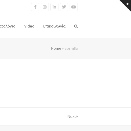
Facebook
Instragram
LinkedIn
Twitter
Youtube
ατολόγιο
Video
Επικοινωνία
Home
»
aorivilla
Next