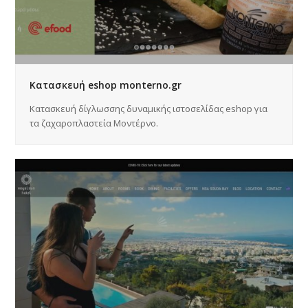
Κατασκευή eshop monterno.gr
Κατασκευή δίγλωσσης δυναμικής ιστοσελίδας eshop για
τα ζαχαροπλαστεία Μοντέρνο.