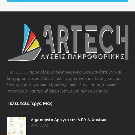
Η ArTECH ΕΕ προσφέρει ολοκληρωμένες λύσεις ανάπτυξης και
διαχείρισης ιστοσελίδων, mobile apps, web-marketing, custom
λογισμικού, λογισμικού ξενοδοχειακής διαχείρισης, τεχνική
υποστήριξη και προμήθεια εξοπλισμού πληροφορικής.
Τελευταία Έργα Μας
Δημιουργία App για την Δ.Ε.Υ.Α. Χανίων
30/04/2021