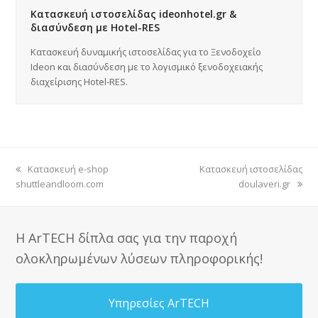
Κατασκευή ιστοσελίδας ideonhotel.gr &
διασύνδεση με Hotel-RES
Κατασκευή δυναμικής ιστοσελίδας για το Ξενοδοχείο
Ideon και διασύνδεση με το λογισμικό ξενοδοχειακής
διαχείρισης Hotel-RES.
previous
Κατασκευή e-shop
next
Κατασκευή ιστοσελίδας
shuttleandloom.com
post:
post:
doulaveri.gr
Η ArTECH δίπλα σας για την παροχή
ολοκληρωμένων λύσεων πληροφορικής!
Υπηρεσίες ArTECH