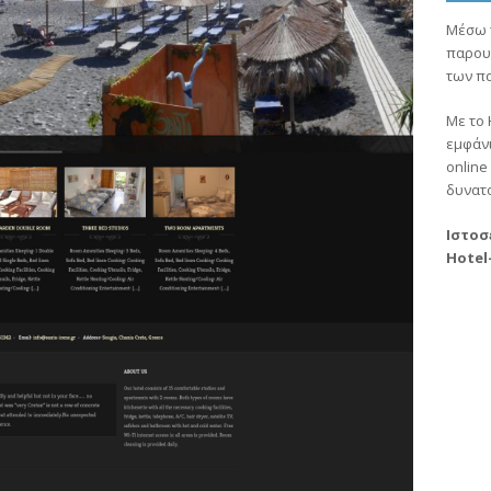
Μέσω τ
παρου
των πα
Με το 
εμφάνι
onlin
δυνατ
Ιστοσ
Hotel