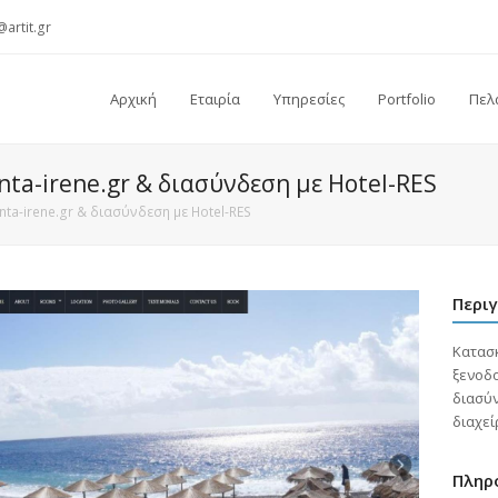
@artit.gr
Αρχική
Εταιρία
Υπηρεσίες
Portfolio
Πελ
ta-irene.gr & διασύνδεση με Hotel-RES
ta-irene.gr & διασύνδεση με Hotel-RES
Περι
Κατασκ
ξενοδο
διασύν
διαχεί
Πληρ