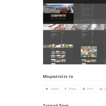
Μοιραστείτε το
Tweet
Share
Pin It
S
Σχετικά Έργα