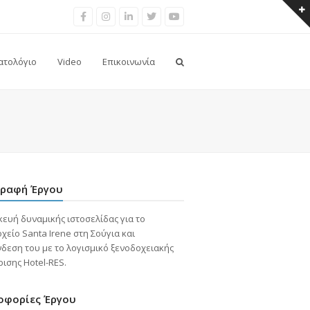
Facebook
Instragram
LinkedIn
Twitter
Youtube
ατολόγιο
Video
Επικοινωνία
γραφή Έργου
ευή δυναμικής ιστοσελίδας για το
χείο Santa Irene στη Σούγια και
δεση του με το λογισμικό ξενοδοχειακής
ρισης Hotel-RES.
οφορίες Έργου