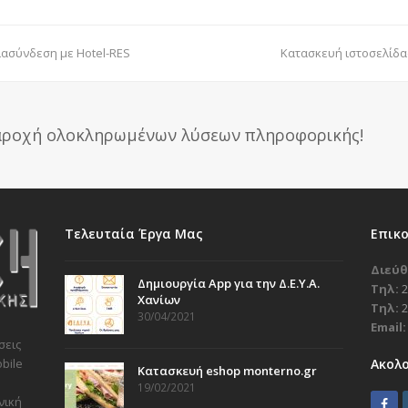
διασύνδεση με Hotel-RES
next
Κατασκευή ιστοσελίδας
post:
παροχή ολοκληρωμένων λύσεων πληροφορικής!
Τελευταία Έργα Μας
Επικ
Διεύθ
Δημιουργία App για την Δ.Ε.Υ.Α.
Τηλ:
2
Χανίων
Τηλ:
2
30/04/2021
Email:
σεις
Ακολ
bile
Κατασκευή eshop monterno.gr
19/02/2021
νική
F