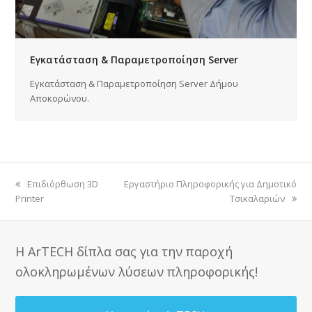
Εγκατάσταση & Παραμετροποίηση Server
Εγκατάσταση & Παραμετροποίηση Server Δήμου
Αποκορώνου.
previous
Eπιδιόρθωση 3D
next
Εργαστήριο Πληροφορικής για Δημοτικό
Printer
post:
post:
Τσικαλαριών
Η ArTECH δίπλα σας για την παροχή
ολοκληρωμένων λύσεων πληροφορικής!