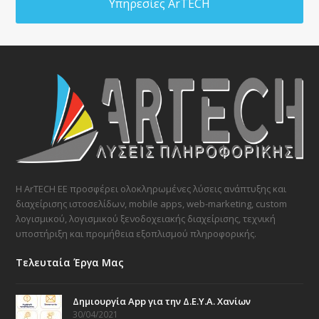
Υπηρεσίες ArTECH
Η ArTECH ΕΕ προσφέρει ολοκληρωμένες λύσεις ανάπτυξης και
διαχείρισης ιστοσελίδων, mobile apps, web-marketing, custom
λογισμικού, λογισμικού ξενοδοχειακής διαχείρισης, τεχνική
υποστήριξη και προμήθεια εξοπλισμού πληροφορικής.
Τελευταία Έργα Μας
Δημιουργία App για την Δ.Ε.Υ.Α. Χανίων
30/04/2021