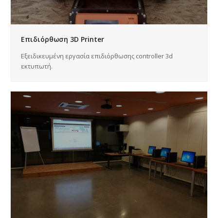
Eπιδιόρθωση 3D Printer
Εξειδικευμένη εργασία επιδιόρθωσης controller 3d
εκτυπωτή.