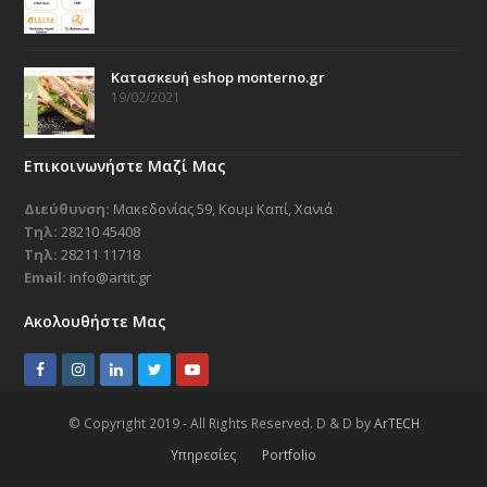
Κατασκευή eshop monterno.gr
19/02/2021
Επικοινωνήστε Μαζί Μας
Διεύθυνση:
Μακεδονίας 59, Κουμ Καπί, Χανιά
Τηλ:
28210 45408
Τηλ:
28211 11718
Email:
info@artit.gr
Ακολουθήστε Μας
F
I
L
T
Y
a
n
i
w
o
© Copyright 2019 - All Rights Reserved. D & D by
ArTECH
c
s
n
i
u
Υπηρεσίες
Portfolio
e
t
k
t
t